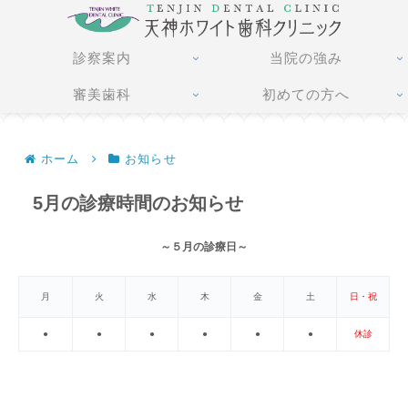
診察案内
当院の強み
審美歯科
初めての方へ
ホーム
お知らせ
5月の診療時間のお知らせ
～５月の診療日～
月
火
水
木
金
土
日・祝
●
●
●
●
●
●
休診