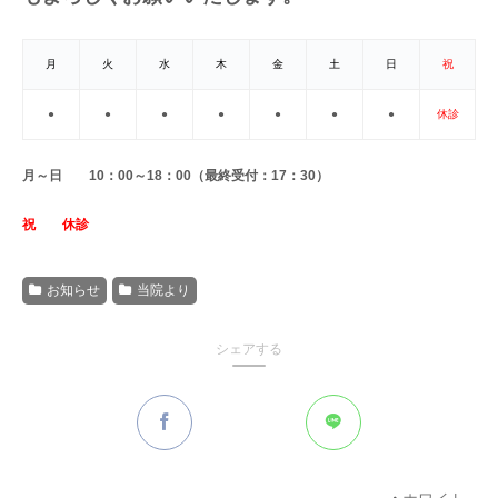
月
火
水
木
金
土
日
祝
●
●
●
●
●
●
●
休診
月～日 10：00～18：00（最終受付：17：30）
祝 休診
お知らせ
当院より
シェアする